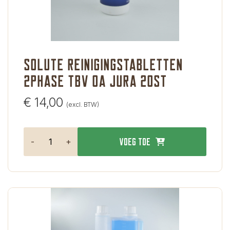
Solute Reinigingstabletten
2Phase tbv oa Jura 20st
€
14,00
(excl. BTW)
-
+
Voeg toe