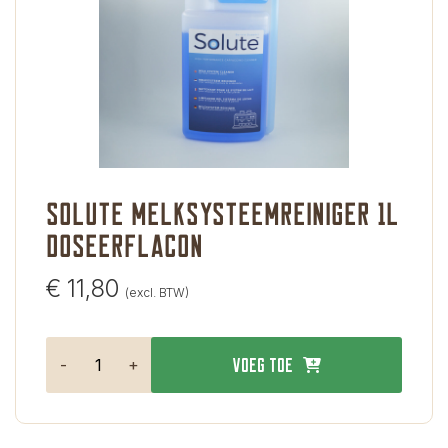
Solute melksysteemreiniger 1L
doseerflacon
€
11,80
(excl. BTW)
-
+
Voeg toe