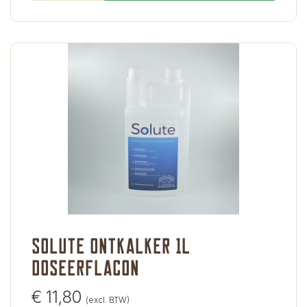
Solute ontkalker 1L
doseerflacon
€
11,80
(excl. BTW)