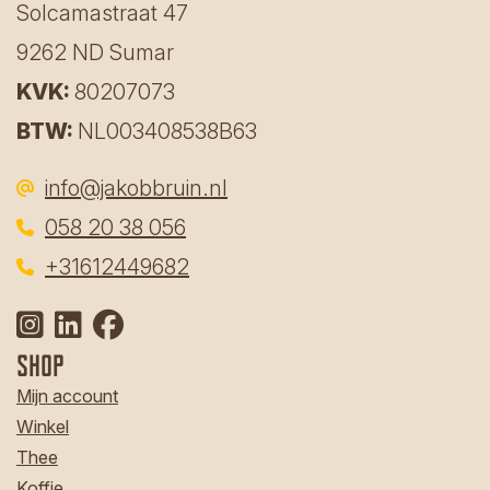
Solcamastraat 47
9262 ND Sumar
KVK:
80207073
BTW:
NL003408538B63
info@jakobbruin.nl
058 20 38 056
‎
+31612449682
Shop
Mijn account
Winkel
Thee
Koffie