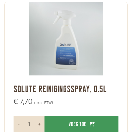
Solute reinigingsspray, 0.5L
€
7,70
(excl. BTW)
-
+
Voeg toe