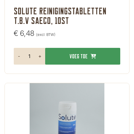
Solute reinigingstabletten
t.b.v Saeco, 10st
€
6,48
(excl. BTW)
-
+
Voeg toe