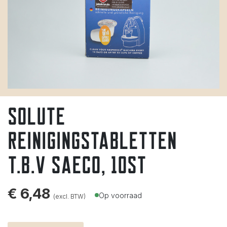
Solute
reinigingstabletten
t.b.v Saeco, 10st
€
6,48
Op voorraad
(excl. BTW)