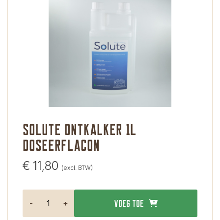
Solute ontkalker 1L
doseerflacon
€
11,80
(excl. BTW)
-
+
Voeg toe