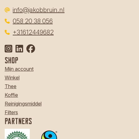
info@jakobbruin.nl
058 20 38 056
‎
+31612449682
Shop
Mijn account
Winkel
Thee
Koffie
Reinigingsmiddel
Filters
Partners