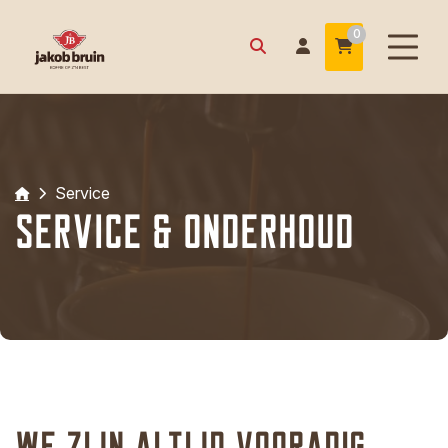
0
Service
Service & Onderhoud
We zijn altijd vooradig