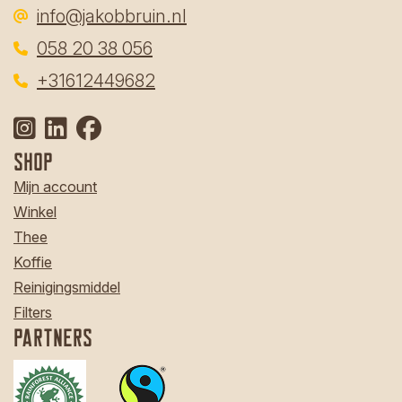
info@jakobbruin.nl
058 20 38 056
‎
+31612449682
Shop
Mijn account
Winkel
Thee
Koffie
Reinigingsmiddel
Filters
Partners