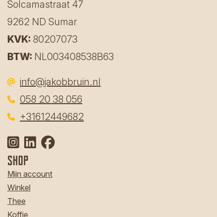
Solcamastraat 47
9262 ND Sumar
KVK:
80207073
BTW:
NL003408538B63
info@jakobbruin.nl
058 20 38 056
‎
+31612449682
Shop
Mijn account
Winkel
Thee
Koffie