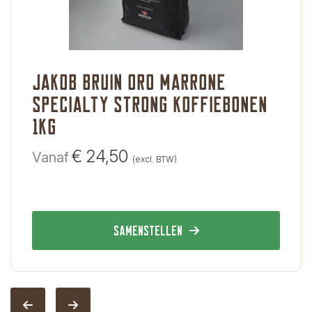
jakob bruin oro marrone
specialty strong koffiebonen
1kg
€
24,50
Vanaf
(excl. BTW)
Samenstellen