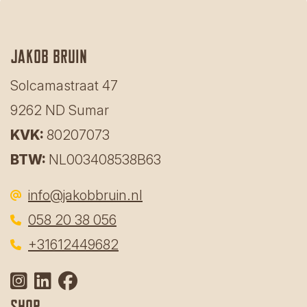
Jakob bruin
Solcamastraat 47
9262 ND Sumar
KVK:
80207073
BTW:
NL003408538B63
info@jakobbruin.nl
058 20 38 056
‎
+31612449682
Shop