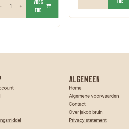
toe
Voeg
-
+
toe
p
Algemeen
account
Home
l
Algemene voorwaarden
Contact
Over jakob bruin
ingsmiddel
Privacy statement