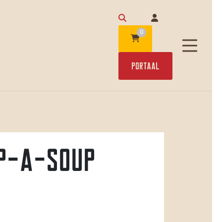
0
Portaal
p-a-soup
d