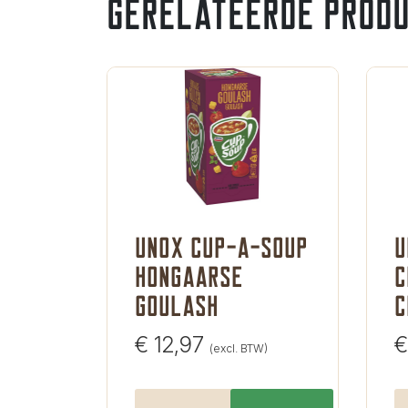
Gerelateerde prod
Unox cup-a-soup
U
hongaarse
c
goulash
c
€
12,97
€
(excl. BTW)