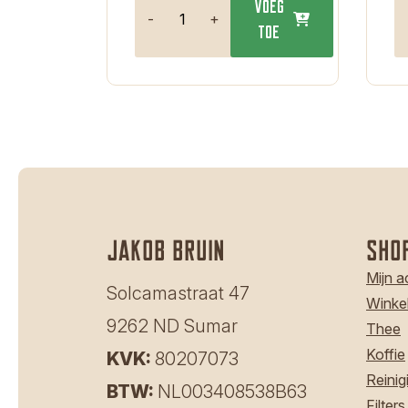
Voeg
-
+
toe
Jakob bruin
Sho
Mijn 
Solcamastraat 47
Winke
9262 ND Sumar
Thee
Koffie
KVK:
80207073
Reinig
BTW:
NL003408538B63
Filters