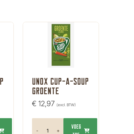
p
Unox cup-a-soup
groente
€
12,97
(excl. BTW)
Voeg
-
+