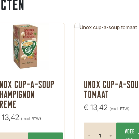
ucten
nox cup-a-soup
Unox cup-a-sou
hampignon
tomaat
reme
€
13,42
(excl. BTW)
13,42
(excl. BTW)
Voeg
-
+