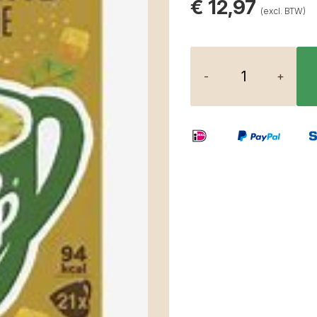
€
12,97
(excl. BTW)
-
+