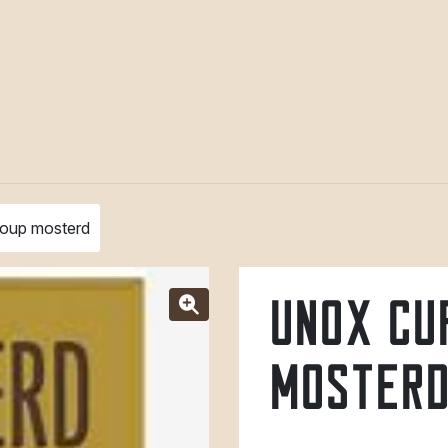
oup mosterd
Unox cu
moster