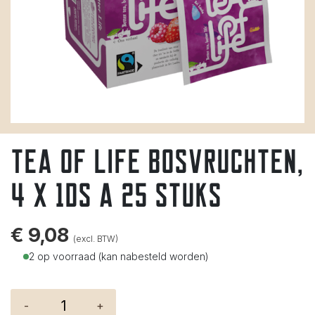
Tea of Life bosvruchten,
4 x 1ds á 25 stuks
€
9,08
(excl. BTW)
2 op voorraad (kan nabesteld worden)
-
+