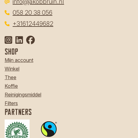
info@jakobbruin.nl
058 20 38 056
‎
+31612449682
Shop
Mijn account
Winkel
Thee
Koffie
Reinigingsmiddel
Filters
Partners