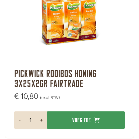
pickwick rooibos honing
3X25X2gr Fairtrade
€
10,80
(excl. BTW)
-
+
Voeg toe