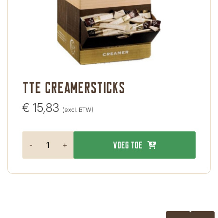
TTE creamersticks
€
15,83
(excl. BTW)
-
+
Voeg toe