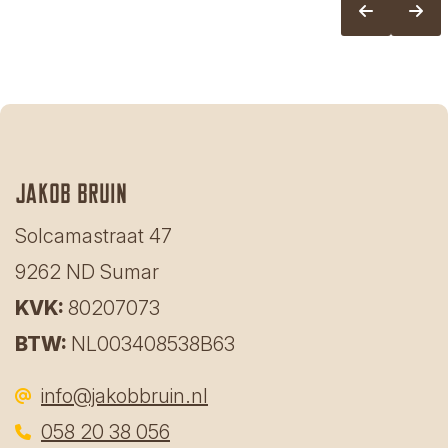
Jakob bruin
Solcamastraat 47
9262 ND Sumar
KVK:
80207073
BTW:
NL003408538B63
info@jakobbruin.nl
058 20 38 056