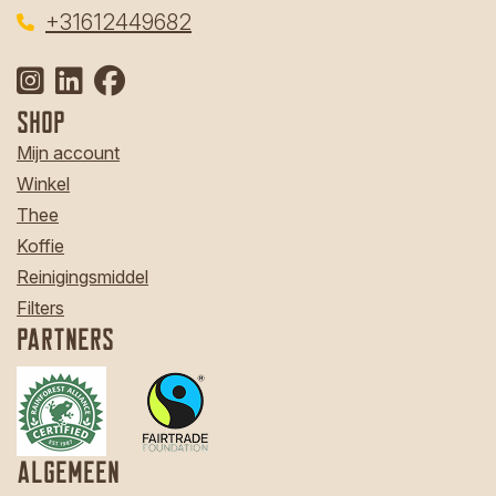
‎
+31612449682
Shop
Mijn account
Winkel
Thee
Koffie
Reinigingsmiddel
Filters
Partners
Algemeen