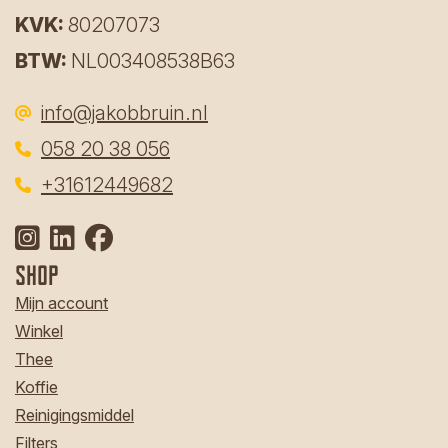
KVK:
80207073
BTW:
NL003408538B63
info@jakobbruin.nl
058 20 38 056
‎
+31612449682
Shop
Mijn account
Winkel
Thee
Koffie
Reinigingsmiddel
Filters